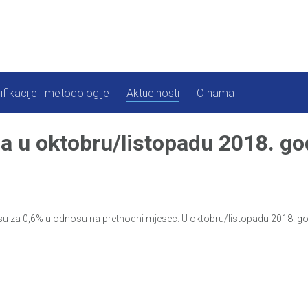
ifikacije i metodologije
Aktuelnosti
O nama
na u oktobru/listopadu 2018. go
 su za 0,6% u odnosu na prethodni mjesec. U oktobru/listopadu 2018. go