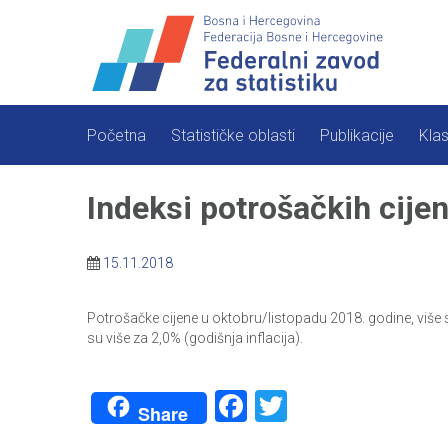
Skip
to
content
Početna
Statističke oblasti
Publikacije
Klas
Indeksi potrošačkih cije
15.11.2018
Potrošačke cijene u oktobru/listopadu 2018. godine, više
su više za 2,0% (godišnja inflacija).
Facebook
Twitter
Share