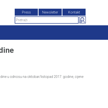
Press
Newsletter
Kontakt
Search
for:
dine
dine u odnosu na oktobar/listopad 2017. godine, cijene