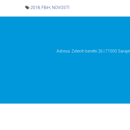
2018
,
FBiH
,
NOVOSTI
Navigacija
članaka
Adresa: Zelenih beretki 26 | 71000 Saraje