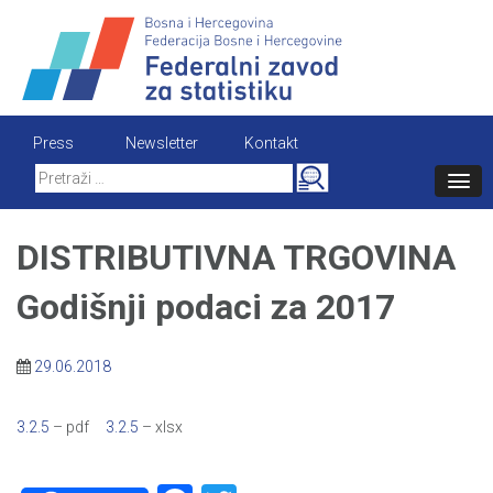
Skip
to
content
Press
Newsletter
Kontakt
Search
for:
DISTRIBUTIVNA TRGOVINA
Godišnji podaci za 2017
29.06.2018
3.2.5
– pdf
3.2.5
– xlsx