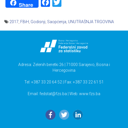
Facebook
Twitter
Share
2017
,
FBiH
,
Godisnji
,
Saopćenja
,
UNUTRAŠNJA TRGOVINA
Navigacija
članaka
Adresa: Zelenih beretki 26 | 71000 Sarajevo, Bosna i
Hercegovina
Tel: +387 33 20 64 52 | Fax: +387 33 22 61 51
Email:
fedstat@fzs.ba
| Web: www.fzs.ba