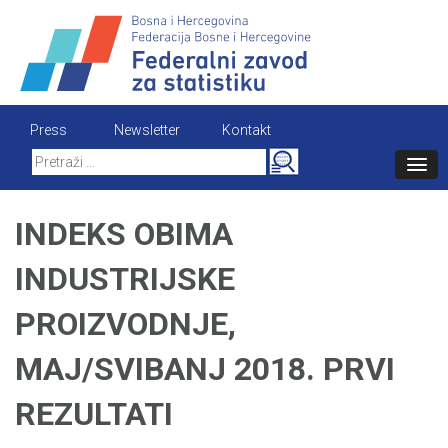
Skip
to
content
Press
Newsletter
Kontakt
Search
for:
INDEKS OBIMA
INDUSTRIJSKE
PROIZVODNJE,
MAJ/SVIBANJ 2018. PRVI
REZULTATI