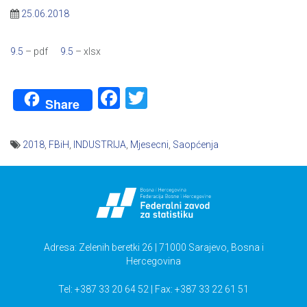
25.06.2018
9.5
– pdf
9.5
– xlsx
Facebook
Twitter
Share
2018
,
FBiH
,
INDUSTRIJA
,
Mjesecni
,
Saopćenja
Navigacija
članaka
Adresa: Zelenih beretki 26 | 71000 Sarajevo, Bosna i
Hercegovina
Tel: +387 33 20 64 52 | Fax: +387 33 22 61 51