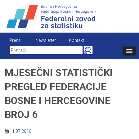
Skip
to
content
Press
Newsletter
Kontakt
Search
for:
MJESEČNI STATISTIČKI
PREGLED FEDERACIJE
BOSNE I HERCEGOVINE
BROJ 6
11.07.2016