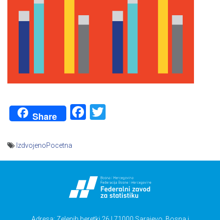
Facebook
Twitter
Share
IzdvojenoPocetna
Navigacija
članaka
Adresa: Zelenih beretki 26 | 71000 Sarajevo, Bosna i