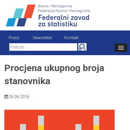
Skip
to
content
Press
Newsletter
Kontakt
Search
for:
Procjena ukupnog broja
stanovnika
26.06.2016