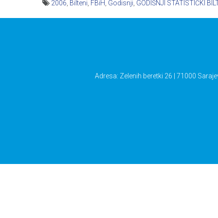
2006
,
Bilteni
,
FBiH
,
Godisnji
,
GODIŠNJI STATISTIČKI BIL
Navigacija
članaka
Adresa: Zelenih beretki 26 | 71000 Saraje