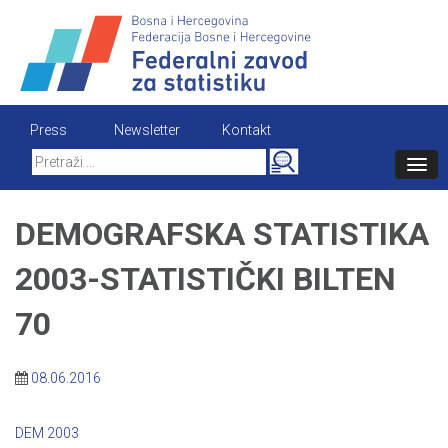
Skip
to
content
Press
Newsletter
Kontakt
Search
for:
DEMOGRAFSKA STATISTIKA
2003-STATISTIČKI BILTEN
70
08.06.2016
DEM 2003