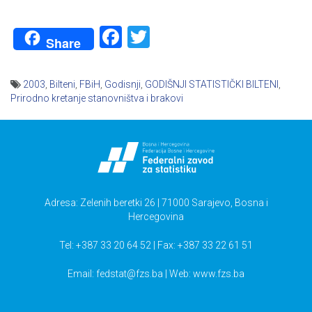
Facebook
Twitter
Share
2003
,
Bilteni
,
FBiH
,
Godisnji
,
GODIŠNJI STATISTIČKI BILTENI
,
Prirodno kretanje stanovništva i brakovi
Navigacija
članaka
Adresa: Zelenih beretki 26 | 71000 Sarajevo, Bosna i
Hercegovina
Tel: +387 33 20 64 52 | Fax: +387 33 22 61 51
Email:
fedstat@fzs.ba
| Web: www.fzs.ba