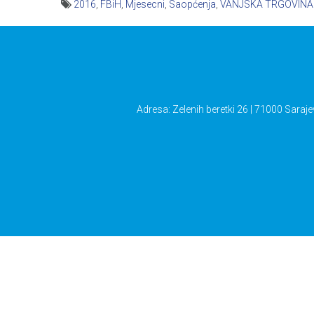
2016
,
FBiH
,
Mjesecni
,
Saopćenja
,
VANJSKA TRGOVINA
Navigacija
članaka
Adresa: Zelenih beretki 26 | 71000 Saraje