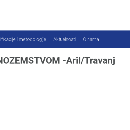
ifikacije i metodologije
Aktuelnosti
O nama
OZEMSTVOM -Aril/Travanj