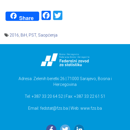
Facebook
Twitter
Share
2016
,
BiH
,
PST
,
Saopćenja
Navigacija
članaka
Adresa: Zelenih beretki 26 | 71000 Sarajevo, Bosna i
Hercegovina
Tel: +387 33 20 64 52 | Fax: +387 33 22 61 51
Email:
fedstat@fzs.ba
| Web: www.fzs.ba