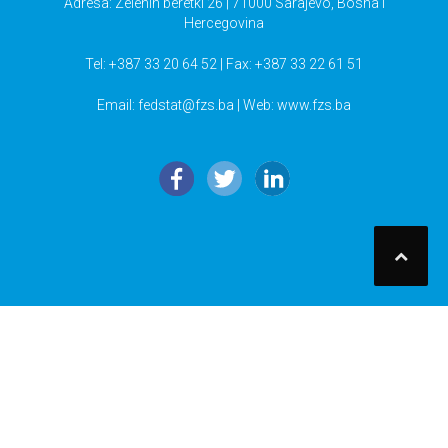
Adresa: Zelenih beretki 26 | 71000 Sarajevo, Bosna i
Hercegovina
Tel: +387 33 20 64 52 | Fax: +387 33 22 61 51
Email:
fedstat@fzs.ba
| Web: www.fzs.ba