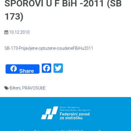
SPOROVI U F BiH -2011 (SB
173)
10.12.2010
SB-173-Prijavljene-optuzene-osudeneFBiHu2011
Facebook
Twitter
Share
Bilteni
,
PRAVOSUĐE
Navigacija
članaka