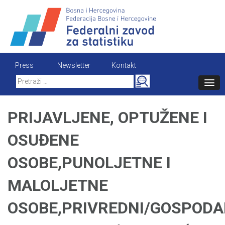
Skip
to
content
Press
Newsletter
Kontakt
Search
for:
PRIJAVLJENE, OPTUŽENE I
OSUĐENE
OSOBE,PUNOLJETNE I
MALOLJETNE
OSOBE,PRIVREDNI/GOSPODA