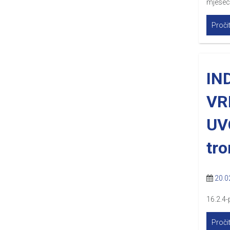
mjesec
Pročit
IN
VR
UV
tr
20.0
16.2.4-
Pročit