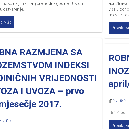
odnosu na juni/lipanj prethodne godine. U istom
april/trava
u ostvaren je…
više u odn
mjesecu os
aj više
Pročitaj v
BNA RAZMJENA SA
ROB
OZEMSTVOM INDEKSI
INO
DINIČNIH VRIJEDNOSTI
april
VOZA I UVOZA – prvo
omjesečje 2017.
22.05.2
16.1.4-pdf 
5.2017
Pročitaj v