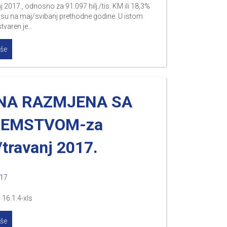
nj 2017., odnosno za 91.097 hilj./tis. KM ili 18,3%
osu na maj/svibanj prethodne godine. U istom
tvaren je…
iše
NA RAZMJENA SA
ZEMSTVOM-za
/travanj 2017.
017
16.1.4-xls
iše