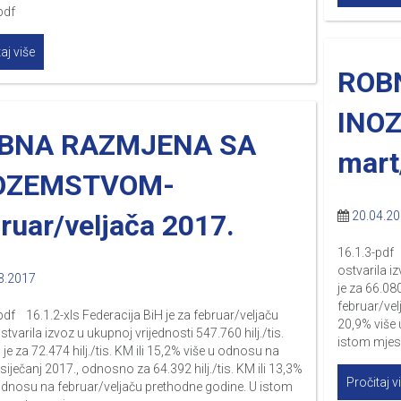
pdf
aj više
ROB
INO
BNA RAZMJENA SA
mart
OZEMSTVOM-
ruar/veljača 2017.
20.04.2
16.1.3-pdf 
ostvarila iz
3.2017
je za 66.080
februar/vel
pdf 16.1.2-xls Federacija BiH je za februar/veljaču
20,9% više
stvarila izvoz u ukupnoj vrijednosti 547.760 hilj./tis.
istom mjes
 je za 72.474 hilj./tis. KM ili 15,2% više u odnosu na
siječanj 2017., odnosno za 64.392 hilj./tis. KM ili 13,3%
Pročitaj v
odnosu na februar/veljaču prethodne godine. U istom