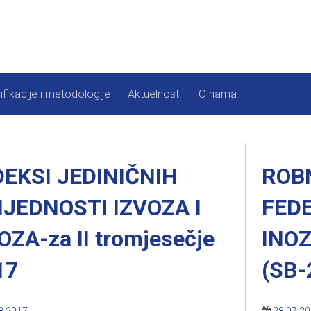
ifikacije i metodologije
Aktuelnosti
O nama
DEKSI JEDINIČNIH
ROB
IJEDNOSTI IZVOZA I
FEDE
OZA-za II tromjesečje
INO
17
(SB-