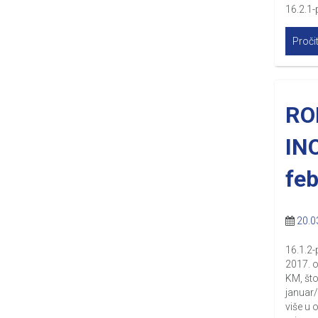
16.2.1-
Pročit
RO
IN
feb
20.0
16.1.2-
2017. o
KM, što
januar/
više u 