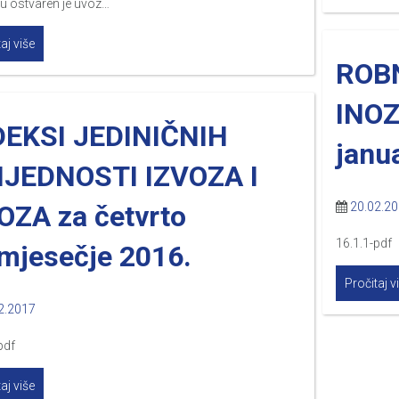
u ostvaren je uvoz…
aj više
ROB
INO
DEKSI JEDINIČNIH
janu
IJEDNOSTI IZVOZA I
OZA za četvrto
20.02.2
16.1.1-pdf
omjesečje 2016.
Pročitaj v
2.2017
pdf
aj više