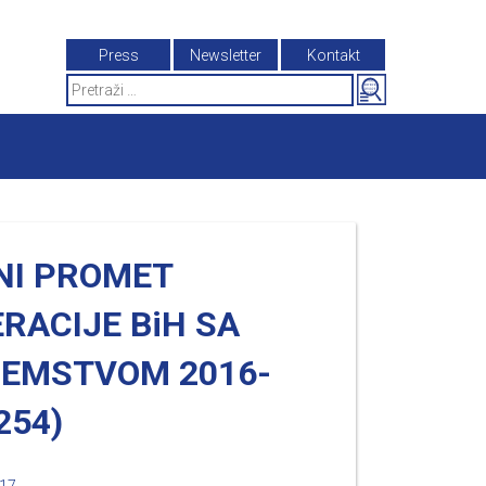
Press
Newsletter
Kontakt
Search
for:
NI PROMET
RACIJE BiH SA
ZEMSTVOM 2016-
254)