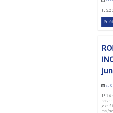
21.0
16.2.2 
Pročit
RO
IN
jun
20.0
16.1.6 
ostvari
je za 2
maj/svi