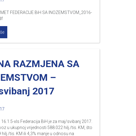
017
MET FEDERACIJE BiH SA INOZEMSTVOM_2016-
df
iše
NA RAZMJENA SA
ZEMSTVOM –
svibanj 2017
017
16.1.5-xls Federacija BiH je za maj/svibanj 2017.
voz u ukupnoj vrijednosti 588.022 hilj./tis. KM, što
9 hilj./tis. KM ili 4,3% manje u odnosu na