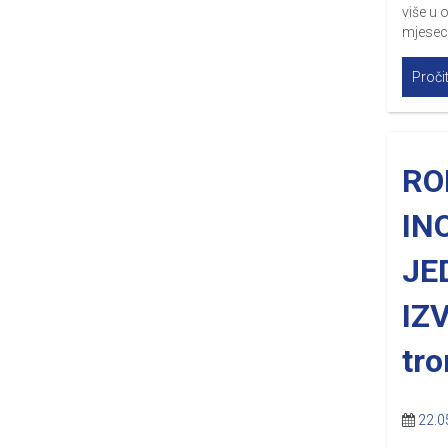
više u 
mjesec
Pročit
RO
IN
JE
IZ
tr
22.0