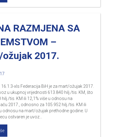
NA RAZMJENA SA
ZEMSTVOM –
/ožujak 2017.
017
16.1.3-xls Federacija BiH je za mart/ožujak 2017.
voz u ukupnoj vrijednosti 613.840 hilj./tis. KM, što
 hilj./tis. KM ili 12,1% više u odnosu na
jaču 2017., odnosno za 105.952 hilj./tis. KM ili
 u odnosu na mart/ožujak prethodne godine. U
ecu ostvaren je uvoz…
iše