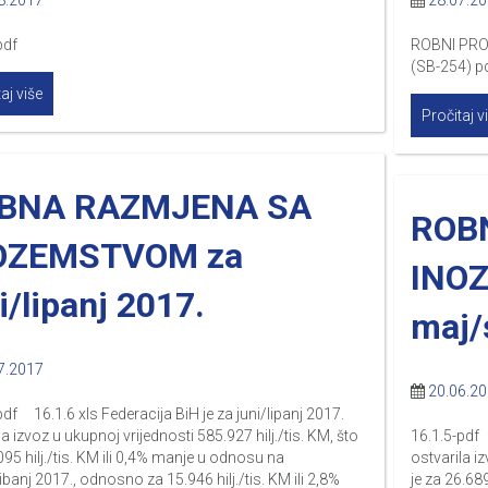
8.2017
28.07.2
pdf
ROBNI PRO
(SB-254) p
aj više
Pročitaj v
BNA RAZMJENA SA
ROB
OZEMSTVOM za
INO
i/lipanj 2017.
maj/
7.2017
20.06.2
pdf 16.1.6 xls Federacija BiH je za juni/lipanj 2017.
la izvoz u ukupnoj vrijednosti 585.927 hilj./tis. KM, što
16.1.5-pdf 
.095 hilj./tis. KM ili 0,4% manje u odnosu na
ostvarila iz
banj 2017., odnosno za 15.946 hilj./tis. KM ili 2,8%
je za 26.68