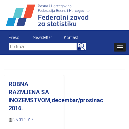
Skip
to
content
Press
Newsletter
Kontakt
Search
for:
ROBNA
RAZMJENA SA
INOZEMSTVOM,decembar/prosinac
2016.
25.01.2017