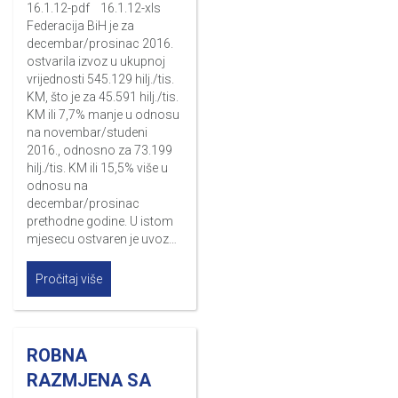
16.1.12-pdf 16.1.12-xls
Federacija BiH je za
decembar/prosinac 2016.
ostvarila izvoz u ukupnoj
vrijednosti 545.129 hilj./tis.
KM, što je za 45.591 hilj./tis.
KM ili 7,7% manje u odnosu
na novembar/studeni
2016., odnosno za 73.199
hilj./tis. KM ili 15,5% više u
odnosu na
decembar/prosinac
prethodne godine. U istom
mjesecu ostvaren je uvoz…
Pročitaj više
ROBNA
RAZMJENA SA