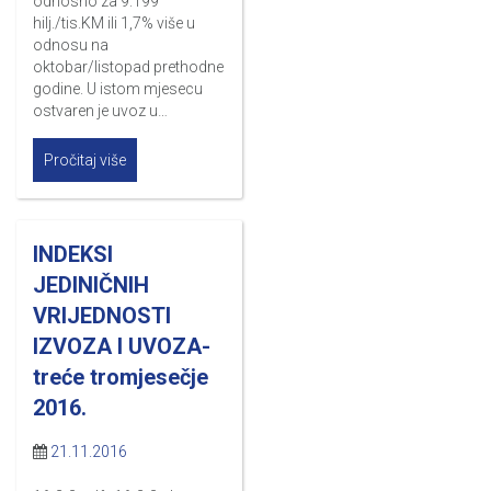
odnosno za 9.199
hilj./tis.KM ili 1,7% više u
odnosu na
oktobar/listopad prethodne
godine. U istom mjesecu
ostvaren je uvoz u…
Pročitaj više
INDEKSI
JEDINIČNIH
VRIJEDNOSTI
IZVOZA I UVOZA-
treće tromjesečje
2016.
21.11.2016