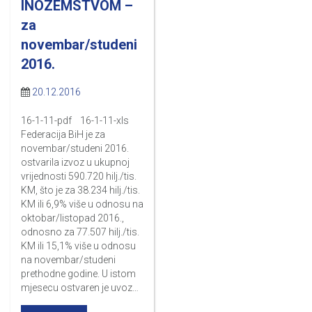
INOZEMSTVOM –
za
novembar/studeni
2016.
20.12.2016
16-1-11-pdf 16-1-11-xls
Federacija BiH je za
novembar/studeni 2016.
ostvarila izvoz u ukupnoj
vrijednosti 590.720 hilj./tis.
KM, što je za 38.234 hilj./tis.
KM ili 6,9% više u odnosu na
oktobar/listopad 2016.,
odnosno za 77.507 hilj./tis.
KM ili 15,1% više u odnosu
na novembar/studeni
prethodne godine. U istom
mjesecu ostvaren je uvoz…