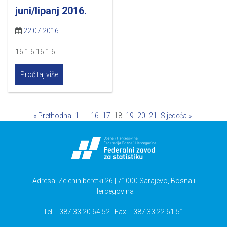
juni/lipanj 2016.
22.07.2016
16.1.6 16.1.6
Pročitaj više
« Prethodna
1
…
16
17
18
19
20
21
Sljedeća »
Adresa: Zelenih beretki 26 | 71000 Sarajevo, Bosna i
Hercegovina
Tel: +387 33 20 64 52 | Fax: +387 33 22 61 51