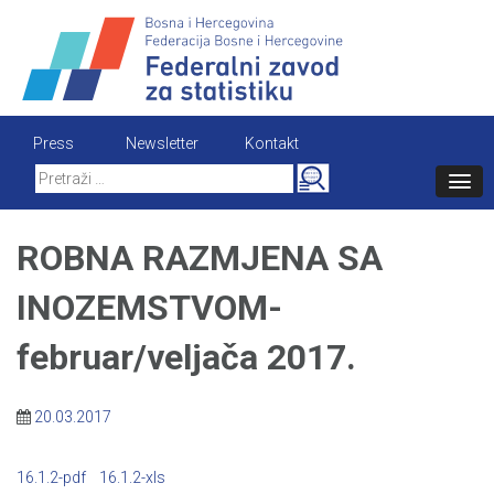
Skip
to
content
Press
Newsletter
Kontakt
Search
for:
ROBNA RAZMJENA SA
INOZEMSTVOM-
februar/veljača 2017.
20.03.2017
16.1.2-pdf
16.1.2-xls