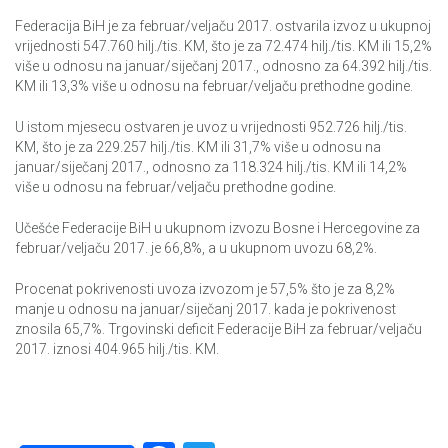
Federacija BiH je za februar/veljaču 2017. ostvarila izvoz u ukupnoj
vrijednosti 547.760 hilj./tis. KM, što je za 72.474 hilj./tis. KM ili 15,2%
više u odnosu na januar/siječanj 2017., odnosno za 64.392 hilj./tis.
KM ili 13,3% više u odnosu na februar/veljaču prethodne godine.
U istom mjesecu ostvaren je uvoz u vrijednosti 952.726 hilj./tis.
KM, što je za 229.257 hilj./tis. KM ili 31,7% više u odnosu na
januar/siječanj 2017., odnosno za 118.324 hilj./tis. KM ili 14,2%
više u odnosu na februar/veljaču prethodne godine.
Učešće Federacije BiH u ukupnom izvozu Bosne i Hercegovine za
februar/veljaču 2017. je 66,8%, a u ukupnom uvozu 68,2%.
Procenat pokrivenosti uvoza izvozom je 57,5% što je za 8,2%
manje u odnosu na januar/siječanj 2017. kada je pokrivenost
znosila 65,7%. Trgovinski deficit Federacije BiH za februar/veljaču
2017. iznosi 404.965 hilj./tis. KM.