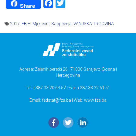
Facebook
Twitter
Share
2017
,
FBiH
,
Mjesecni
,
Saopćenja
,
VANJSKA TRGOVINA
Navigacija
članaka
Adresa: Zelenih beretki 26 | 71000 Sarajevo, Bosna i
Hercegovina
Tel: +387 33 20 64 52 | Fax: +387 33 22 61 51
Email:
fedstat@fzs.ba
| Web: www.fzs.ba