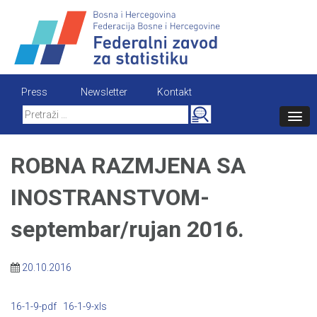
Skip
to
content
Press
Newsletter
Kontakt
Search
for:
ROBNA RAZMJENA SA
INOSTRANSTVOM-
septembar/rujan 2016.
20.10.2016
16-1-9-pdf
16-1-9-xls