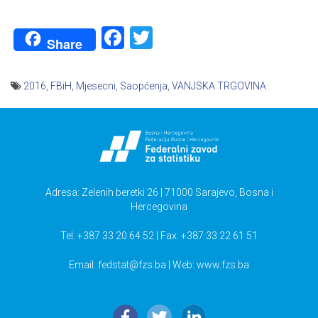
Facebook
Twitter
Share
2016
,
FBiH
,
Mjesecni
,
Saopćenja
,
VANJSKA TRGOVINA
Navigacija
članaka
Adresa: Zelenih beretki 26 | 71000 Sarajevo, Bosna i
Hercegovina
Tel: +387 33 20 64 52 | Fax: +387 33 22 61 51
Email:
fedstat@fzs.ba
| Web: www.fzs.ba