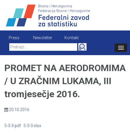
Skip
to
content
Press
Newsletter
Kontakt
Search
for:
PROMET NA AERODROMIMA
/ U ZRAČNIM LUKAMA, III
tromjesečje 2016.
20.10.2016
5-3-3-pdf
5-3-3-xlsx