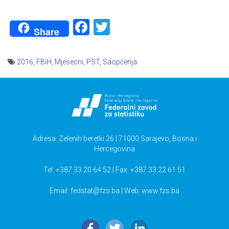
Facebook
Twitter
Share
2016
,
FBiH
,
Mjesecni
,
PST
,
Saopćenja
Navigacija
članaka
Adresa: Zelenih beretki 26 | 71000 Sarajevo, Bosna i
Hercegovina
Tel: +387 33 20 64 52 | Fax: +387 33 22 61 51
Email:
fedstat@fzs.ba
| Web: www.fzs.ba