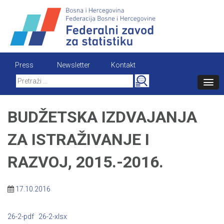
Skip
to
content
Press
Newsletter
Kontakt
Search
for:
BUDŽETSKA IZDVAJANJA
ZA ISTRAŽIVANJE I
RAZVOJ, 2015.-2016.
17.10.2016
26-2-pdf
26-2-xlsx