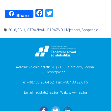
Facebook
Twitter
Share
2016
,
FBiH
,
ISTRAŽIVANJE I RAZVOJ
,
Mjesecni
,
Saopćenja
Navigacija
članaka
Adresa: Zelenih beretki 26 | 71000 Sarajevo, Bosna i
Hercegovina
Tel: +387 33 20 64 52 | Fax: +387 33 22 61 51
Email:
fedstat@fzs.ba
| Web: www.fzs.ba