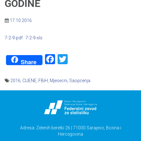
GODINE
17.10.2016
7-2-9-pdf
7-2-9-xls
Facebook
Twitter
Share
2016
,
CIJENE
,
FBiH
,
Mjesecni
,
Saopćenja
Navigacija
članaka
Adresa: Zelenih beretki 26 | 71000 Sarajevo, Bosna i
Hercegovina