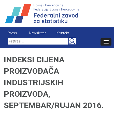
Skip
to
content
Press
Newsletter
Kontakt
Search
for:
INDEKSI CIJENA
PROIZVOĐAČA
INDUSTRIJSKIH
PROIZVODA,
SEPTEMBAR/RUJAN 2016.