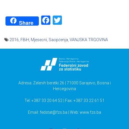
Facebook
Twitter
Share
2016
,
FBiH
,
Mjesecni
,
Saopćenja
,
VANJSKA TRGOVINA
Navigacija
članaka
Adresa: Zelenih beretki 26 | 71000 Sarajevo, Bosna i
Hercegovina
Tel: +387 33 20 64 52 | Fax: +387 33 22 61 51
Email:
fedstat@fzs.ba
| Web: www.fzs.ba