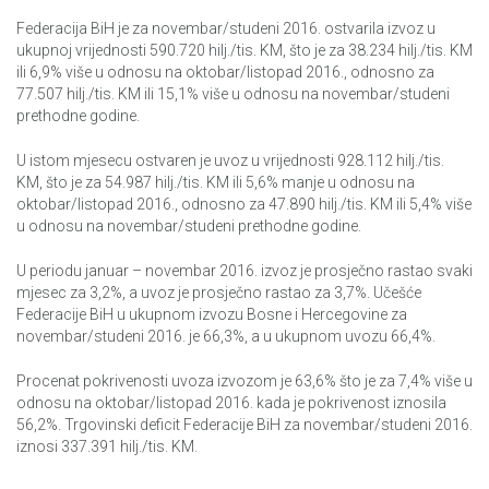
Federacija BiH je za novembar/studeni 2016. ostvarila izvoz u
ukupnoj vrijednosti 590.720 hilj./tis. KM, što je za 38.234 hilj./tis. KM
ili 6,9% više u odnosu na oktobar/listopad 2016., odnosno za
77.507 hilj./tis. KM ili 15,1% više u odnosu na novembar/studeni
prethodne godine.
U istom mjesecu ostvaren je uvoz u vrijednosti 928.112 hilj./tis.
KM, što je za 54.987 hilj./tis. KM ili 5,6% manje u odnosu na
oktobar/listopad 2016., odnosno za 47.890 hilj./tis. KM ili 5,4% više
u odnosu na novembar/studeni prethodne godine.
U periodu januar – novembar 2016. izvoz je prosječno rastao svaki
mjesec za 3,2%, a uvoz je prosječno rastao za 3,7%. Učešće
Federacije BiH u ukupnom izvozu Bosne i Hercegovine za
novembar/studeni 2016. je 66,3%, a u ukupnom uvozu 66,4%.
Procenat pokrivenosti uvoza izvozom je 63,6% što je za 7,4% više u
odnosu na oktobar/listopad 2016. kada je pokrivenost iznosila
56,2%. Trgovinski deficit Federacije BiH za novembar/studeni 2016.
iznosi 337.391 hilj./tis. KM.