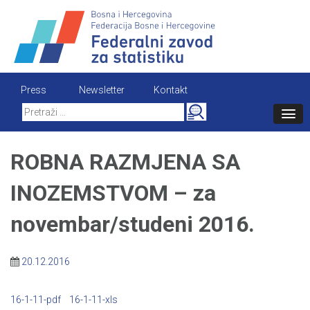
Skip
to
content
Press
Newsletter
Kontakt
Search
for:
ROBNA RAZMJENA SA
INOZEMSTVOM – za
novembar/studeni 2016.
20.12.2016
16-1-11-pdf
16-1-11-xls