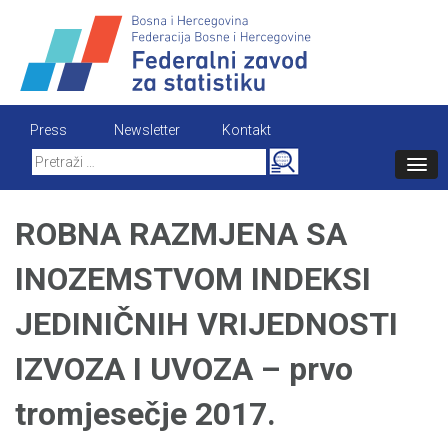
Skip
to
content
Press
Newsletter
Kontakt
Search
for:
ROBNA RAZMJENA SA
INOZEMSTVOM INDEKSI
JEDINIČNIH VRIJEDNOSTI
IZVOZA I UVOZA – prvo
tromjesečje 2017.