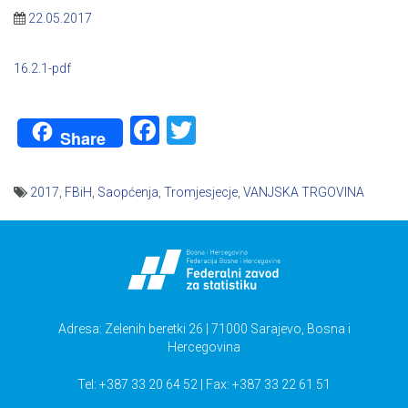
22.05.2017
16.2.1-pdf
Facebook
Twitter
Share
2017
,
FBiH
,
Saopćenja
,
Tromjesjecje
,
VANJSKA TRGOVINA
Navigacija
članaka
Adresa: Zelenih beretki 26 | 71000 Sarajevo, Bosna i
Hercegovina
Tel: +387 33 20 64 52 | Fax: +387 33 22 61 51