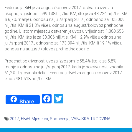
Federacija BiH je za august/kolovoz 2017. ostvarila izvoz u
ukupnoj vrijednosti 599.138 hilj./tis. KM, što je za 43.224 hilj./tis. KM
ili 6,7% manje u odnosu na juli/srpanj 2017., odnosno za 105.009
hilj./tis. KM ili 21,3% više u odnosu na august/kolovoz prethodne
godine. U istom mjesecu ostvaren je uvoz u vrijednosti 1.080.656
hilj./tis. KM, što je za 30.306 hilj./tis. KM ili 2,9% više u odnosu na
juli/srpanj 2017., odnosno za 173.394 hilj./tis. KM ili 19,1% više u
odnosu na august/kolovoz prethodne godine.
Procenat pokrivenosti uvoza izvozom je 55,4% što je za 5,8%
manje u odnosu na juli/srpanj 2017. kada je pokrivenost iznosila
61,2%. Trgovinski deficit Federacije BiH za august/kolovoz 2017.
iznos 481.518 hilj./tis. KM.
Facebook
Twitter
Share
2017
,
FBiH
,
Mjesecni
,
Saopćenja
,
VANJSKA TRGOVINA
Navigacija