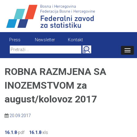
Skip
to
content
Press
Newsletter
Kontakt
Search
for:
ROBNA RAZMJENA SA
INOZEMSTVOM za
august/kolovoz 2017
20.09.2017
16.1.8
-pdf
16.1.8
-xls