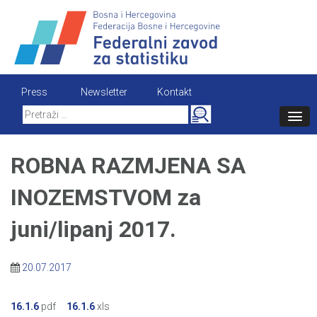
Skip
to
content
Press
Newsletter
Kontakt
Search
for:
ROBNA RAZMJENA SA
INOZEMSTVOM za
juni/lipanj 2017.
20.07.2017
16.1.6
pdf
16.1.6
xls