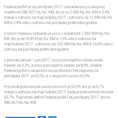
Federacija BiH je za juni/lipanj 2017. ostvarila izvoz u ukupnoj
vrijednosti 585.927 hilj./tis. KM, što je za 2.095 hilj./tis. KM ili 0,4%
manje u odnosu na maj/svibanj 2017., odnosno za 15.946 hilj./tis.
KM ili 2,8% više u odnosu na juni/lipanj prethodne godine.
U istom mjesecu ostvaren je uvoz u vrijednosti 1.065.994 hilj./tis.
KM, što je za 10.814 hilj./tis. KM ili 1,0% više u odnosu na
maj/svibanj 2017., odnosno za 102.589 hilj./tis. KM ili 10,6% više u
odnosu na juni/lipanj prethodne godine
U periodu januar – juni 2017. izvoz je prosječno rastao svaki
mjesec za 4,3%, a uvoz je prosječno rastao za 8,0%. Učešće
Federacije BiH u ukupnom izvozu Bosne i Hercegovine za
juni/lipanj 2017. je 65,0%, a u ukupnom uvozu 65,9%.
Procenat pokrivenosti uvoza izvozom je 55,0% što je za 0,7%
manje u odnosu na maj/svibanj 2017. kada je pokrivenost iznosila
55,7%. Trgovinski deficit Federacije BiH za juni/lipanj 2017. iznosi
480.067 hilj./tis. KM