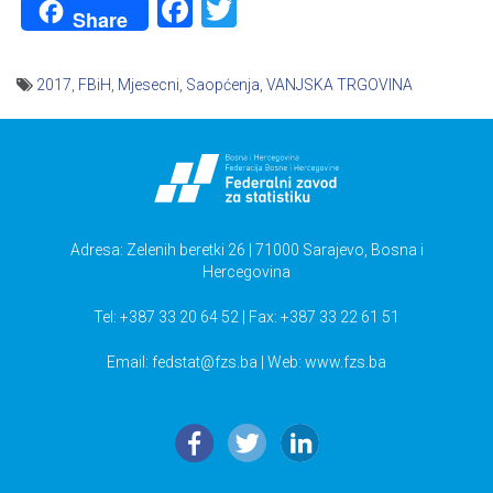
Facebook
Twitter
Share
2017
,
FBiH
,
Mjesecni
,
Saopćenja
,
VANJSKA TRGOVINA
Navigacija
članaka
Adresa: Zelenih beretki 26 | 71000 Sarajevo, Bosna i
Hercegovina
Tel: +387 33 20 64 52 | Fax: +387 33 22 61 51
Email:
fedstat@fzs.ba
| Web: www.fzs.ba