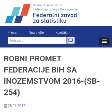
Skip
to
content
Press
Newsletter
Kontakt
Search
for:
ROBNI PROMET
FEDERACIJE BiH SA
INOZEMSTVOM 2016-(SB-
254)
28.07.2017