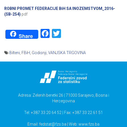
ROBNI PROMET FEDERACIJE BiH SA INOZEMSTVOM_2016-
(SB-254)
pdf
Facebook
Twitter
Share
Bilteni
,
FBiH
,
Godisnji
,
VANJSKA TRGOVINA
Navigacija
članaka
Adresa: Zelenih beretki 26 | 71000 Sarajevo, Bosna i
Hercegovina
Tel: +387 33 20 64 52 | Fax: +387 33 22 61 51
Email:
fedstat@fzs.ba
| Web: www.fzs.ba