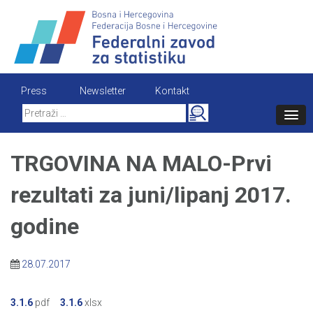
Skip
to
content
Press
Newsletter
Kontakt
Search
for:
TRGOVINA NA MALO-Prvi
rezultati za juni/lipanj 2017.
godine
28.07.2017
3.1.6
pdf
3.1.6
xlsx