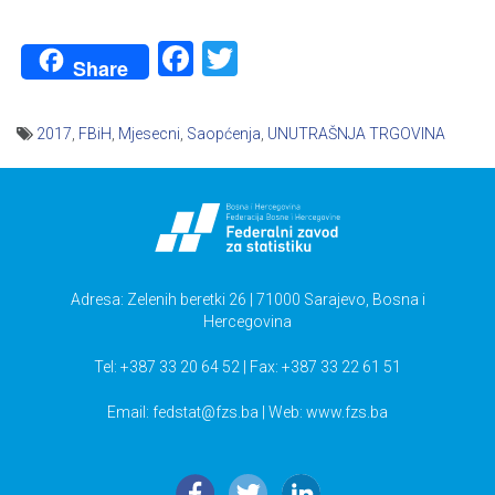
Facebook
Twitter
Share
2017
,
FBiH
,
Mjesecni
,
Saopćenja
,
UNUTRAŠNJA TRGOVINA
Navigacija
članaka
Adresa: Zelenih beretki 26 | 71000 Sarajevo, Bosna i
Hercegovina
Tel: +387 33 20 64 52 | Fax: +387 33 22 61 51
Email:
fedstat@fzs.ba
| Web: www.fzs.ba