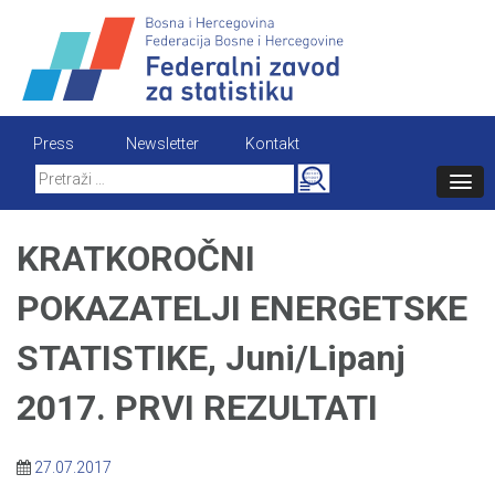
Skip
to
content
Press
Newsletter
Kontakt
Search
for:
KRATKOROČNI
POKAZATELJI ENERGETSKE
STATISTIKE, Juni/Lipanj
2017. PRVI REZULTATI
27.07.2017