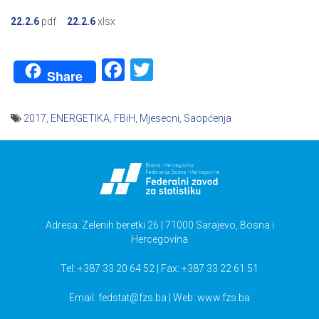
22.2.6
pdf
22.2.6
xlsx
Facebook
Twitter
Share
2017
,
ENERGETIKA
,
FBiH
,
Mjesecni
,
Saopćenja
Navigacija
članaka
Adresa: Zelenih beretki 26 | 71000 Sarajevo, Bosna i
Hercegovina
Tel: +387 33 20 64 52 | Fax: +387 33 22 61 51
Email:
fedstat@fzs.ba
| Web: www.fzs.ba