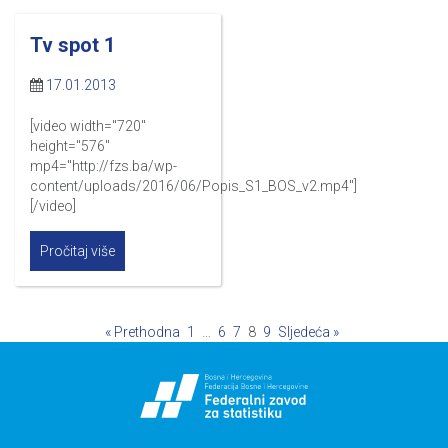
Tv spot 1
17.01.2013
[video width="720"
height="576"
mp4="http://fzs.ba/wp-
content/uploads/2016/06/Popis_S1_BOS_v2.mp4"]
[/video]
Pročitaj više
« Prethodna
1
…
6
7
8
9
Sljedeća »