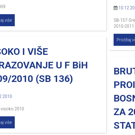
009
10.12.2
aj više
SB-157-Sre
2010-2011
Pročitaj v
SOKO I VIŠE
RAZOVANJE U F BiH
BRU
09/2010 (SB 136)
PROI
BOS
2.2010
ZA 2
 visoko 2010
STAT
aj više