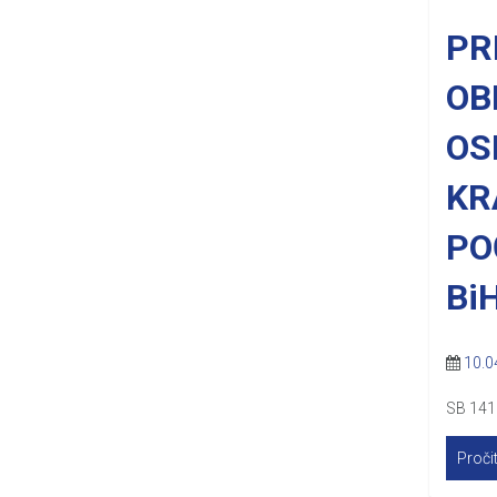
PR
OB
OS
KR
PO
BiH
10.0
SB 141
Pročit