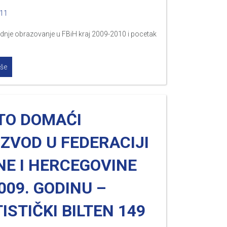
011
dnje obrazovanje u FBiH kraj 2009-2010 i pocetak
iše
TO DOMAĆI
ZVOD U FEDERACIJI
NE I HERCEGOVINE
009. GODINU –
ISTIČKI BILTEN 149