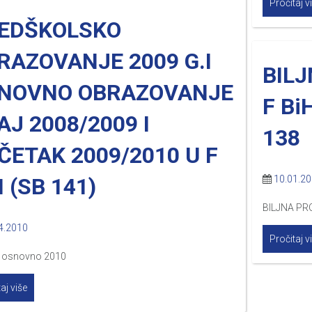
Pročitaj v
EDŠKOLSKO
RAZOVANJE 2009 G.I
BIL
NOVNO OBRAZOVANJE
F Bi
AJ 2008/2009 I
138
ČETAK 2009/2010 U F
 (SB 141)
10.01.2
BILJNA PR
4.2010
Pročitaj v
 osnovno 2010
aj više