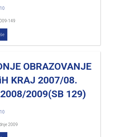
010
2009-149
iše
DNJE OBRAZOVANJE
iH KRAJ 2007/08.
2008/2009(SB 129)
010
dnje 2009