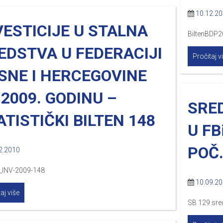
10.12.2
VESTICIJE U STALNA
BiltenBDP
EDSTVA U FEDERACIJI
Pročitaj v
SNE I HERCEGOVINE
 2009. GODINU –
SRE
ATISTIČKI BILTEN 148
U FB
POČ.
2.2010
_INV-2009-148
10.09.2
aj više
SB 129 sre