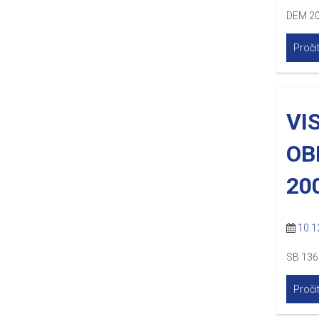
DEM 2
Pročit
VI
OB
20
10.1
SB 136
Pročit