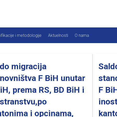
ifikacije i metodologije
Aktuelnosti
O nama
do migracija
Sald
novništva F BiH unutar
stan
iH, prema RS, BD BiH i
F Bi
stranstvu,po
inos
ntonima i opcinama,
kant