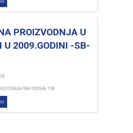
iše
JNA PROIZVODNJA U
H U 2009.GODINI -SB-
010
OIZVODNJA FBiH 2009-Br.138
iše