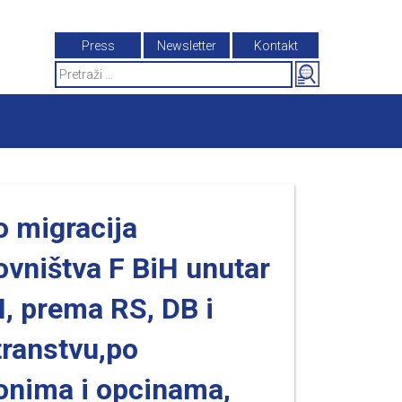
Press
Newsletter
Kontakt
Search
for:
o migracija
ovništva F BiH unutar
H, prema RS, DB i
transtvu,po
onima i opcinama,