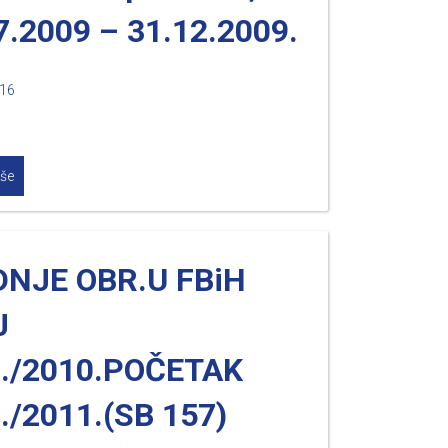
7.2009 – 31.12.2009.
016
iše
NJE OBR.U FBiH
J
./2010.POČETAK
./2011.(SB 157)