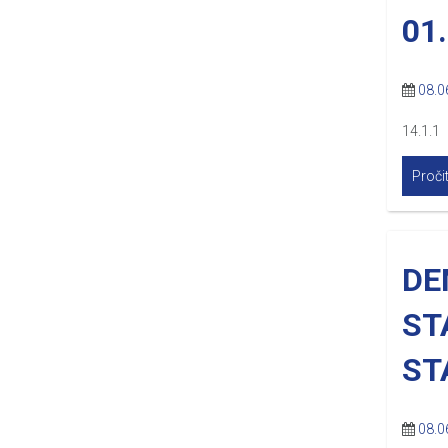
01
08.0
14.1.1
Pročit
DE
ST
ST
08.0