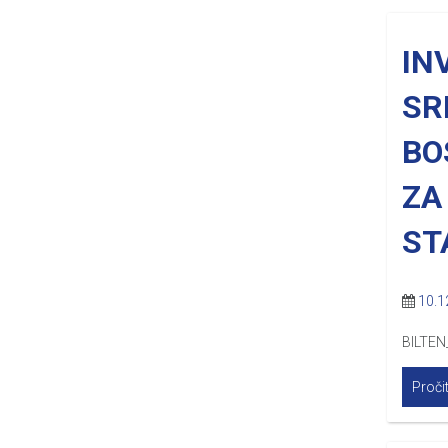
IN
SR
BO
ZA
ST
10.1
BILTEN
Pročit