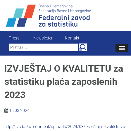
Skip
to
content
Press
Newsletter
Kontakt
Search
for:
IZVJEŠTAJ O KVALITETU za
statistiku plaća zaposlenih
2023
15.03.2024
http://fzs.ba/wp-content/uploads/2024/03/Izvještaj-o-kvalitetu-za-