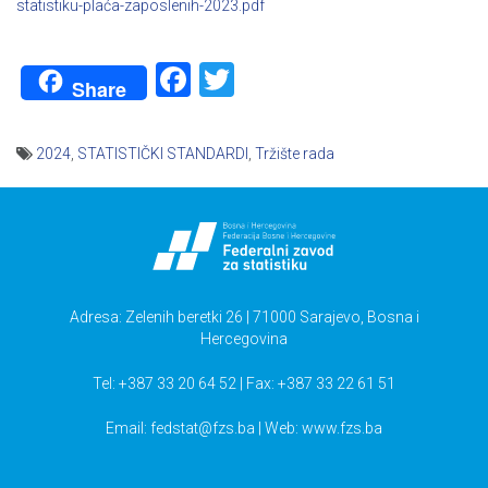
statistiku-plaća-zaposlenih-2023.pdf
Facebook
Twitter
Share
2024
,
STATISTIČKI STANDARDI
,
Tržište rada
Navigacija
članaka
Adresa: Zelenih beretki 26 | 71000 Sarajevo, Bosna i
Hercegovina
Tel: +387 33 20 64 52 | Fax: +387 33 22 61 51
Email:
fedstat@fzs.ba
| Web: www.fzs.ba