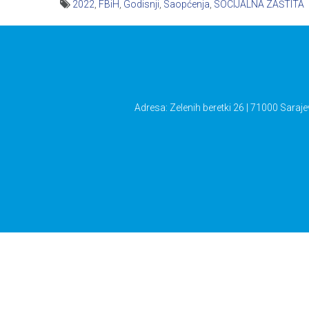
2022
,
FBiH
,
Godisnji
,
Saopćenja
,
SOCIJALNA ZAŠTITA
Navigacija
članaka
Adresa: Zelenih beretki 26 | 71000 Saraje