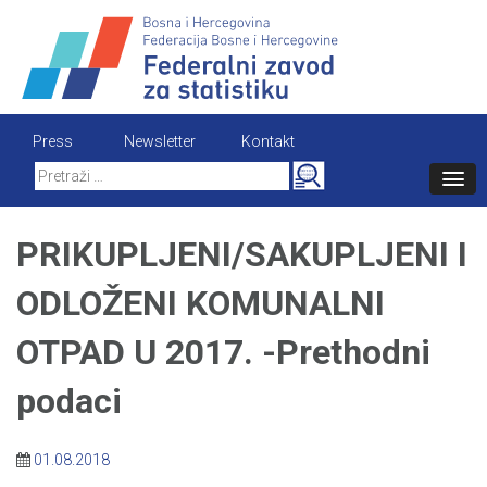
Skip
to
content
Press
Newsletter
Kontakt
Search
for:
PRIKUPLJENI/SAKUPLJENI I
ODLOŽENI KOMUNALNI
OTPAD U 2017. -Prethodni
podaci
01.08.2018