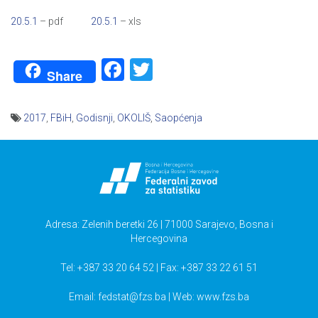
20.5.1
– pdf
20.5.1
– xls
Facebook
Twitter
Share
2017
,
FBiH
,
Godisnji
,
OKOLIŠ
,
Saopćenja
Navigacija
članaka
Adresa: Zelenih beretki 26 | 71000 Sarajevo, Bosna i
Hercegovina
Tel: +387 33 20 64 52 | Fax: +387 33 22 61 51
Email:
fedstat@fzs.ba
| Web: www.fzs.ba