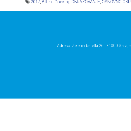
2017
,
Bilteni
,
Godisnji
,
OBRAZOVANJE
,
OSNOVNO OBR
Navigacija
članaka
Adresa: Zelenih beretki 26 | 71000 Saraje