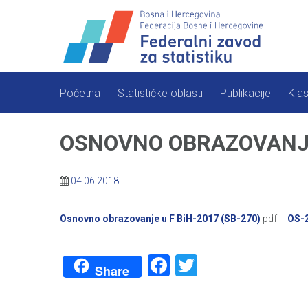
Skip
to
content
Početna
Statističke oblasti
Publikacije
Klas
OSNOVNO OBRAZOVANJE 
04.06.2018
Osnovno obrazovanje u F BiH-2017 (SB-270)
pdf
OS-2
Facebook
Twitter
Share