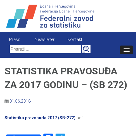
Skip
to
content
Press
Newsletter
Kontakt
Search
for:
STATISTIKA PRAVOSUĐA
ZA 2017 GODINU – (SB 272)
01.06.2018
Statistika pravosuda 2017 (SB-272)
pdf