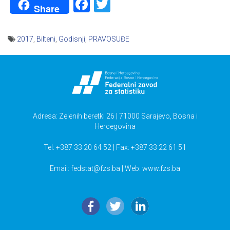
Facebook
Twitter
Share
2017
,
Bilteni
,
Godisnji
,
PRAVOSUĐE
Navigacija
članaka
Adresa: Zelenih beretki 26 | 71000 Sarajevo, Bosna i
Hercegovina
Tel: +387 33 20 64 52 | Fax: +387 33 22 61 51
Email:
fedstat@fzs.ba
| Web: www.fzs.ba