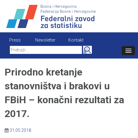
Skip
to
content
Press
Newsletter
Kontakt
Search
for:
Prirodno kretanje
stanovništva i brakovi u
FBiH – konačni rezultati za
2017.
31.05.2018