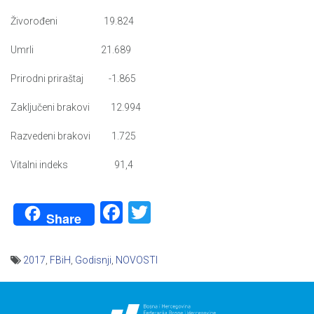
Živorođeni 19.824
Umrli 21.689
Prirodni priraštaj -1.865
Zaključeni brakovi 12.994
Razvedeni brakovi 1.725
Vitalni indeks 91,4
Facebook
Twitter
Share
2017
,
FBiH
,
Godisnji
,
NOVOSTI
Navigacija
članaka