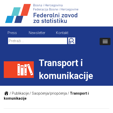
Skip
to
content
Press
Newsletter
Kontakt
Search
for:
Transport i
komunikacije
/
Publikacije
/
Saopćenja/priopćenja
/
Transport i
komunikacije