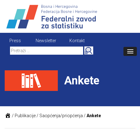
Skip
to
content
Press
Newsletter
Kontakt
Search
for:
Ankete
/
Publikacije
/
Saopćenja/priopćenja
/
Ankete