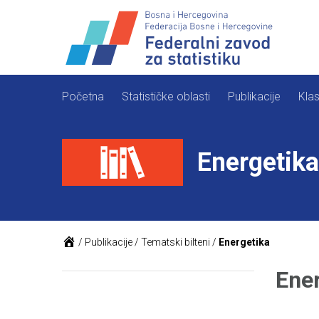
Skip
to
content
Početna
Statističke oblasti
Publikacije
Klas
Energetika
/
Publikacije
/
Tematski bilteni
/
Energetika
Ene