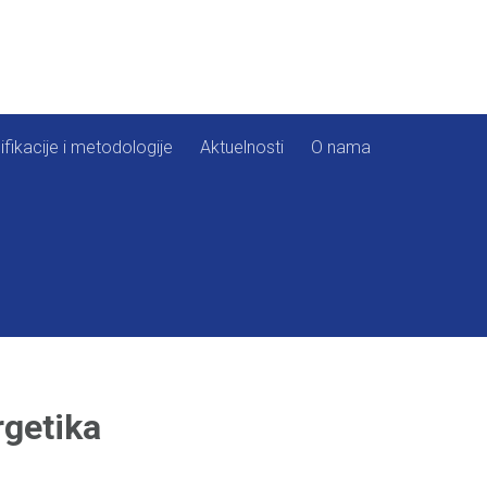
ifikacije i metodologije
Aktuelnosti
O nama
rgetika