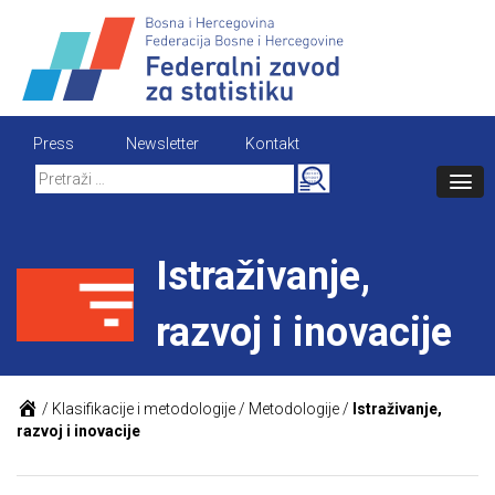
Skip
to
content
Press
Newsletter
Kontakt
Search
for:
Istraživanje,
razvoj i inovacije
/
Klasifikacije i metodologije
/
Metodologije
/
Istraživanje,
razvoj i inovacije