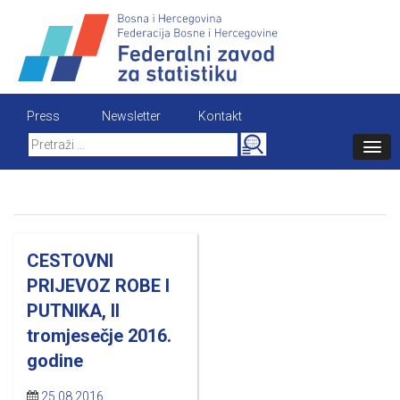
Skip
to
content
Press
Newsletter
Kontakt
Search
for:
CESTOVNI
PRIJEVOZ ROBE I
PUTNIKA, II
tromjesečje 2016.
godine
25.08.2016