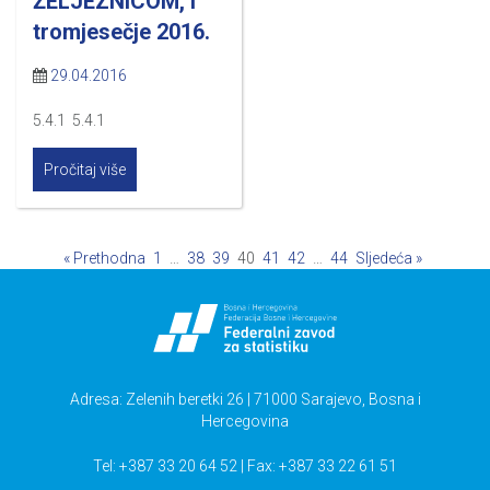
ŽELJEZNICOM, I
tromjesečje 2016.
29.04.2016
5.4.1 5.4.1
Pročitaj više
« Prethodna
1
…
38
39
40
41
42
…
44
Sljedeća »
Adresa: Zelenih beretki 26 | 71000 Sarajevo, Bosna i
Hercegovina
Tel: +387 33 20 64 52 | Fax: +387 33 22 61 51