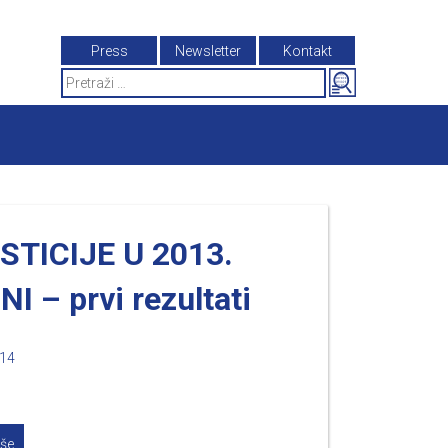
Press
Newsletter
Kontakt
Search
for:
STICIJE U 2013.
I – prvi rezultati
014
iše