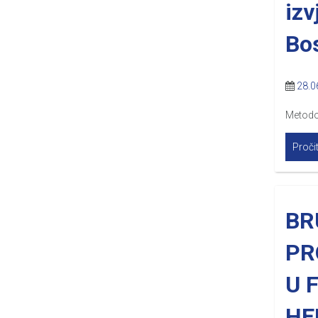
izv
Bo
28.0
Metodol
Pročit
BR
PR
U 
HE