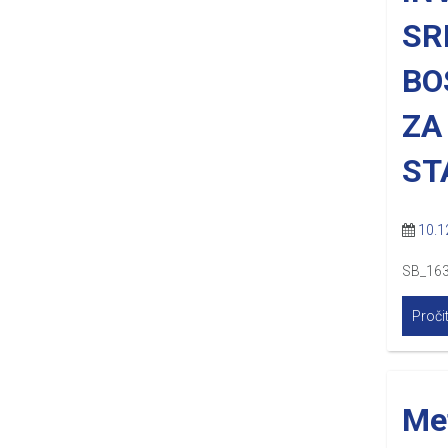
SR
BO
ZA
ST
10.1
SB_163
Pročit
Met