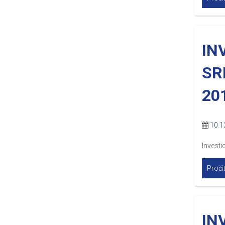
IN
SR
20
10.1
Investi
Pročit
IN