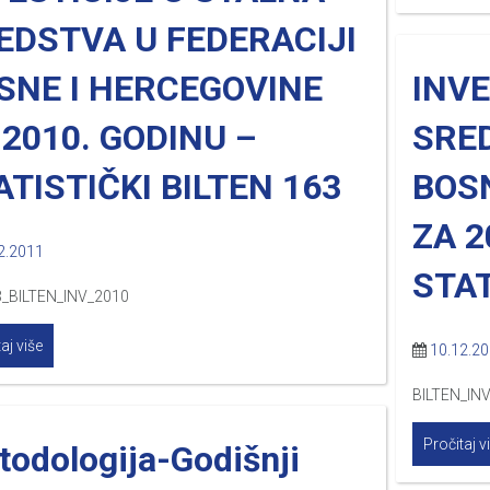
EDSTVA U FEDERACIJI
SNE I HERCEGOVINE
INVE
 2010. GODINU –
SRED
ATISTIČKI BILTEN 163
BOS
ZA 2
2.2011
STAT
_BILTEN_INV_2010
aj više
10.12.2
BILTEN_IN
Pročitaj v
odologija-Godišnji