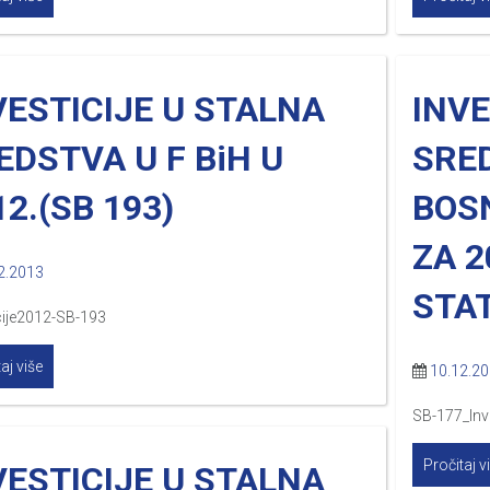
VESTICIJE U STALNA
INVE
EDSTVA U F BiH U
SRED
12.(SB 193)
BOS
ZA 2
2.2013
STAT
cije2012-SB-193
aj više
10.12.2
SB-177_Inv
Pročitaj v
VESTICIJE U STALNA