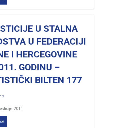
STICIJE U STALNA
STVA U FEDERACIJI
NE I HERCEGOVINE
011. GODINU –
ISTIČKI BILTEN 177
012
esticije_2011
iše