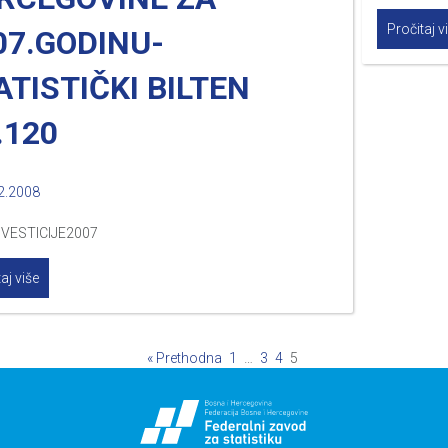
Pročitaj v
07.GODINU-
ATISTIČKI BILTEN
.120
2.2008
VESTICIJE2007
aj više
« Prethodna
1
…
3
4
5