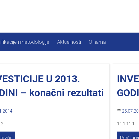
ifikacije i metodologije
Aktuelnosti
O nama
VESTICIJE U 2013.
INVE
INI – konačni rezultati
GODIN
1.2014
25.07.2
.2
11.1 11.1
aj više
Pročitaj v