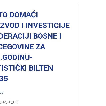
TO DOMAĆI
ZVOD I INVESTICIJE
DERACIJI BOSNE I
CEGOVINE ZA
.GODINU-
ISTIČKI BILTEN
35
009
_INV_08_135