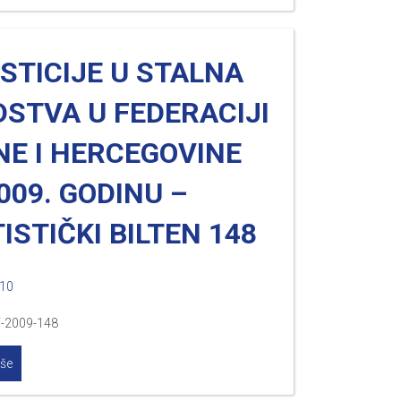
STICIJE U STALNA
STVA U FEDERACIJI
NE I HERCEGOVINE
009. GODINU –
ISTIČKI BILTEN 148
010
V-2009-148
iše