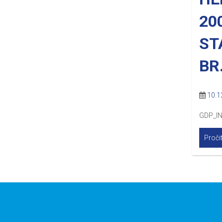
20
ST
BR
10.1
GDP_IN
Pročit