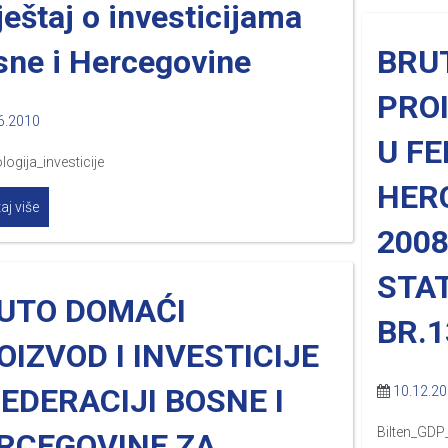
ještaj o investicijama
sne i Hercegovine
BRU
PROI
6.2010
U FE
ogija_investicije
HER
aj više
2008
STAT
UTO DOMAĆI
BR.1
OIZVOD I INVESTICIJE
FEDERACIJI BOSNE I
10.12.2
Bilten_GDP
RCEGOVINE ZA