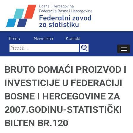
Skip
to
content
Press
Newsletter
Kontakt
Search
for:
BRUTO DOMAĆI PROIZVOD I
INVESTICIJE U FEDERACIJI
BOSNE I HERCEGOVINE ZA
2007.GODINU-STATISTIČKI
BILTEN BR.120