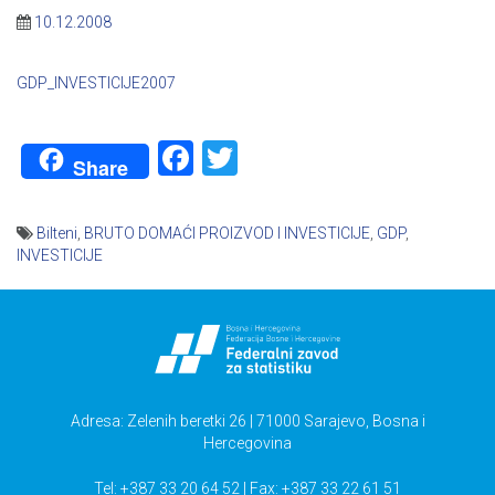
10.12.2008
GDP_INVESTICIJE2007
Facebook
Twitter
Share
Bilteni
,
BRUTO DOMAĆI PROIZVOD I INVESTICIJE
,
GDP
,
INVESTICIJE
Navigacija
članaka
Adresa: Zelenih beretki 26 | 71000 Sarajevo, Bosna i
Hercegovina
Tel: +387 33 20 64 52 | Fax: +387 33 22 61 51