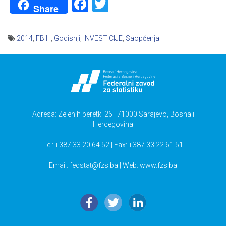
Facebook
Twitter
Share
2014
,
FBiH
,
Godisnji
,
INVESTICIJE
,
Saopćenja
Navigacija
članaka
Adresa: Zelenih beretki 26 | 71000 Sarajevo, Bosna i
Hercegovina
Tel: +387 33 20 64 52 | Fax: +387 33 22 61 51
Email:
fedstat@fzs.ba
| Web: www.fzs.ba