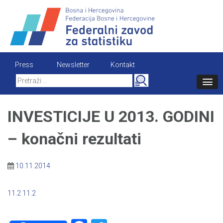
Skip
to
content
Press
Newsletter
Kontakt
Search
for:
INVESTICIJE U 2013. GODINI
– konačni rezultati
10.11.2014
11.2
11.2