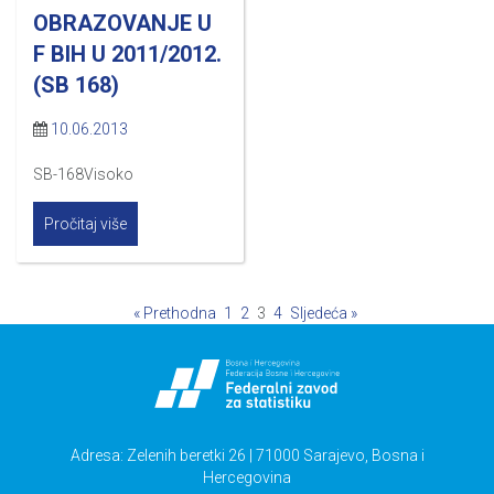
OBRAZOVANJE U
F BIH U 2011/2012.
(SB 168)
10.06.2013
SB-168Visoko
Pročitaj više
« Prethodna
1
2
3
4
Sljedeća »
Adresa: Zelenih beretki 26 | 71000 Sarajevo, Bosna i
Hercegovina