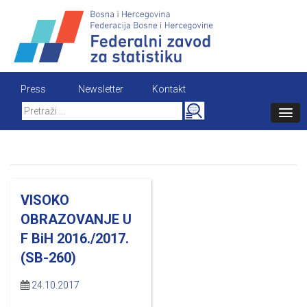
Skip
to
content
Press
Newsletter
Kontakt
Search
for:
VISOKO
OBRAZOVANJE U
F BiH 2016./2017.
(SB-260)
24.10.2017