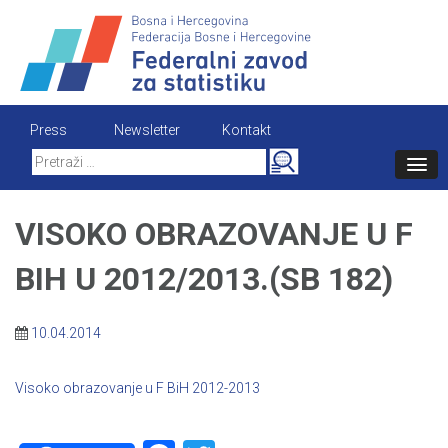
Skip
to
content
Press
Newsletter
Kontakt
Search
for:
VISOKO OBRAZOVANJE U F
BIH U 2012/2013.(SB 182)
10.04.2014
Visoko obrazovanje u F BiH 2012-2013