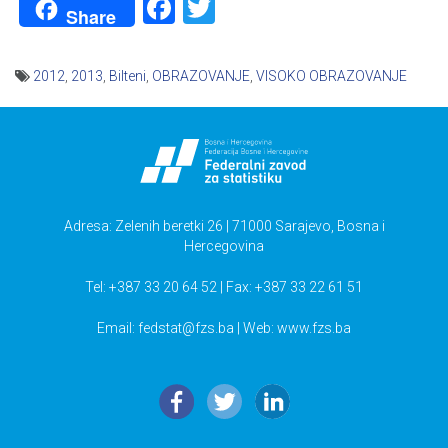
Facebook
Twitter
Share
2012
,
2013
,
Bilteni
,
OBRAZOVANJE
,
VISOKO OBRAZOVANJE
Navigacija
članaka
Adresa: Zelenih beretki 26 | 71000 Sarajevo, Bosna i
Hercegovina
Tel: +387 33 20 64 52 | Fax: +387 33 22 61 51
Email:
fedstat@fzs.ba
| Web: www.fzs.ba