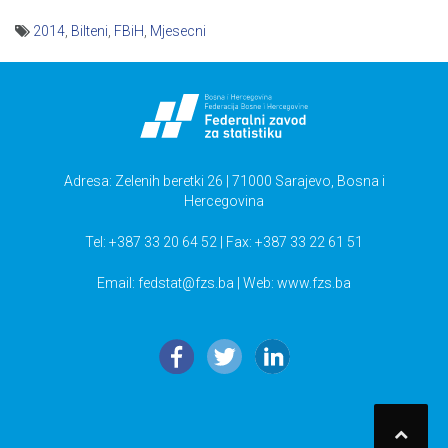
2014
,
Bilteni
,
FBiH
,
Mjesecni
Navigacija
članaka
Adresa: Zelenih beretki 26 | 71000 Sarajevo, Bosna i
Hercegovina
Tel: +387 33 20 64 52 | Fax: +387 33 22 61 51
Email:
fedstat@fzs.ba
| Web: www.fzs.ba