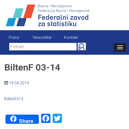
Skip
to
content
Press
Newsletter
Kontakt
Search
for:
BiltenF 03-14
14.04.2014
Bilten0314
Facebook
Twitter
Share