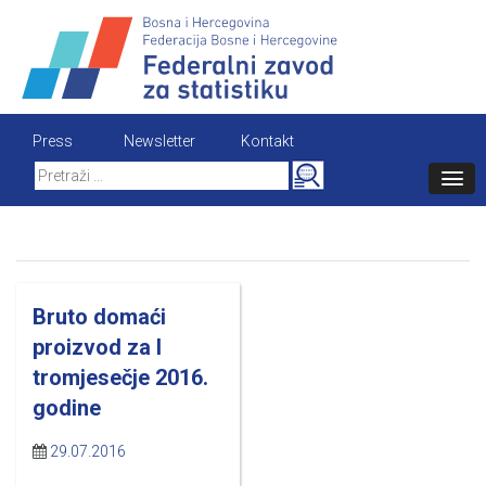
Skip
to
content
Press
Newsletter
Kontakt
Search
for:
Bruto domaći
proizvod za I
tromjesečje 2016.
godine
29.07.2016