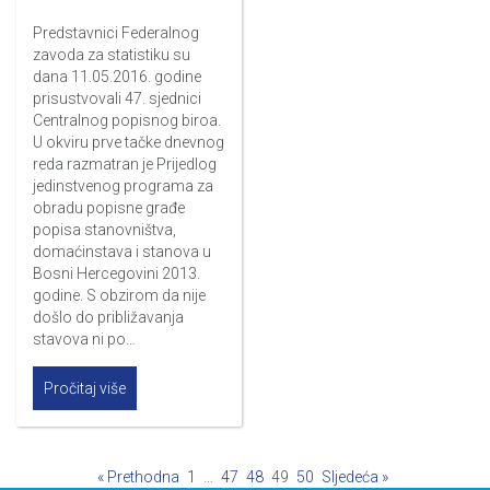
Predstavnici Federalnog
zavoda za statistiku su
dana 11.05.2016. godine
prisustvovali 47. sjednici
Centralnog popisnog biroa.
U okviru prve tačke dnevnog
reda razmatran je Prijedlog
jedinstvenog programa za
obradu popisne građe
popisa stanovništva,
domaćinstava i stanova u
Bosni Hercegovini 2013.
godine. S obzirom da nije
došlo do približavanja
stavova ni po…
Pročitaj više
« Prethodna
1
…
47
48
49
50
Sljedeća »