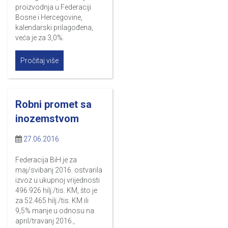
proizvodnja u Federaciji
Bosne i Hercegovine,
kalendarski prilagođena,
veća je za 3,0%.
Pročitaj više
Robni promet sa
inozemstvom
27.06.2016
Federacija BiH je za
maj/svibanj 2016. ostvarila
izvoz u ukupnoj vrijednosti
496.926 hilj./tis. KM, što je
za 52.465 hilj./tis. KM ili
9,5% manje u odnosu na
april/travanj 2016.,