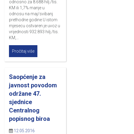
odnosno za 8.688 hilj./tis.
KM ili 1,7% manje u
odnosu na maj/svibanj
prethodne godine U istom
mjesecu ostvaren je uvoz u
vrijednosti 932.893 hilj./tis.
KM,…
Pročitaj više
Saopćenje za
javnost povodom
održane 47.
sjednice
Centralnog
popisnog biroa
12.05.2016