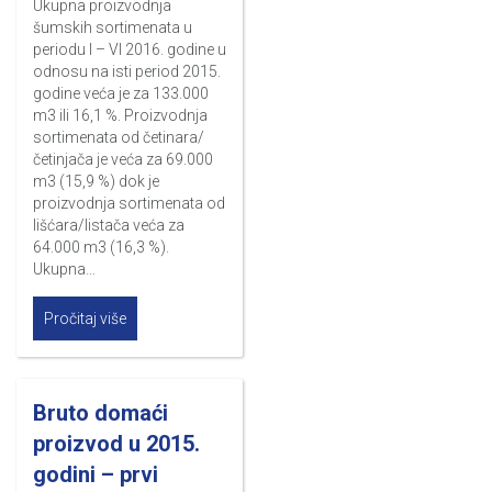
Ukupna proizvodnja
šumskih sortimenata u
periodu I – VI 2016. godine u
odnosu na isti period 2015.
godine veća je za 133.000
m3 ili 16,1 %. Proizvodnja
sortimenata od četinara/
četinjača je veća za 69.000
m3 (15,9 %) dok je
proizvodnja sortimenata od
lišćara/listača veća za
64.000 m3 (16,3 %).
Ukupna…
Pročitaj više
Bruto domaći
proizvod u 2015.
godini – prvi