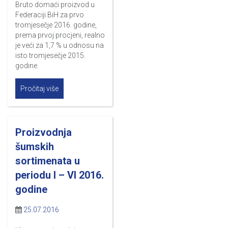
Bruto domaći proizvod u
Federaciji BiH za prvo
tromjesečje 2016. godine,
prema prvoj procjeni, realno
je veći za 1,7 % u odnosu na
isto tromjesečje 2015.
godine.
Pročitaj više
Proizvodnja
šumskih
sortimenata u
periodu I – VI 2016.
godine
25.07.2016