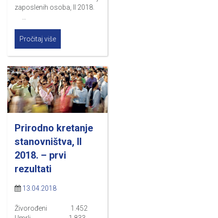
zaposlenih osoba, II 2018.
…
Pročitaj više
Prirodno kretanje
stanovništva, II
2018. – prvi
rezultati
13.04.2018
Živorođeni 1.452