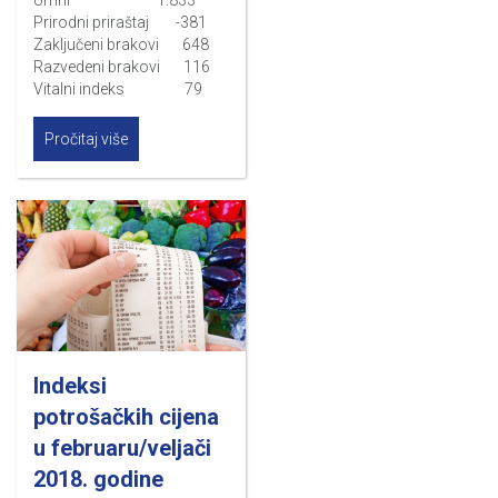
Umrli 1.833
Prirodni priraštaj -381
Zaključeni brakovi 648
Razvedeni brakovi 116
Vitalni indeks 79
Pročitaj više
Indeksi
potrošačkih cijena
u februaru/veljači
2018. godine