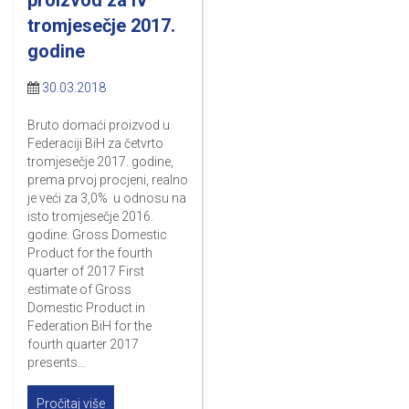
tromjesečje 2017.
godine
30.03.2018
Bruto domaći proizvod u
Federaciji BiH za četvrto
tromjesečje 2017. godine,
prema prvoj procjeni, realno
je veći za 3,0% u odnosu na
isto tromjesečje 2016.
godine. Gross Domestic
Product for the fourth
quarter of 2017 First
estimate of Gross
Domestic Product in
Federation BiH for the
fourth quarter 2017
presents…
Pročitaj više