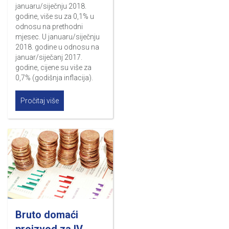
januaru/siječnju 2018.
godine, više su za 0,1% u
odnosu na prethodni
mjesec. U januaru/siječnju
2018. godine u odnosu na
januar/siječanj 2017.
godine, cijene su više za
0,7% (godišnja inflacija).
Pročitaj više
Bruto domaći
proizvod za IV