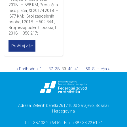
2018. – 888 KM; Prosječna
neto plaća, XI 2017-I 2018. –
877 KM; Broj zaposlenih
osoba, I 2018. – 509.344 ;
Broj nezaposlenih osoba, I
2018. – 350.217;
Pročitaj više
« Prethodna
1
…
37
38
39
40
41
…
50
Sljedeća »
Adresa: Zelenih beretki 26 | 71000 Sarajevo, Bosna i
Hercegovina
Tel: +387 33 20 64 52 | Fax: +387 33 22 61 51