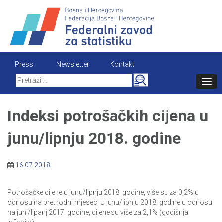
Skip
to
content
Press
Newsletter
Kontakt
Search
for:
Indeksi potrošačkih cijena u
junu/lipnju 2018. godine
16.07.2018
Potrošačke cijene u junu/lipnju 2018. godine, više su za 0,2% u
odnosu na prethodni mjesec. U junu/lipnju 2018. godine u odnosu
na juni/lipanj 2017. godine, cijene su više za 2,1% (godišnja