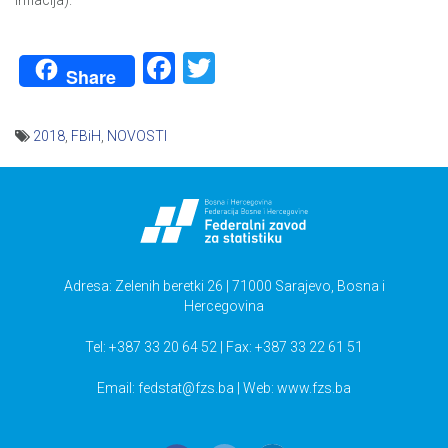
inflacija).
Facebook
Twitter
Share
2018
,
FBiH
,
NOVOSTI
Navigacija
članaka
Adresa: Zelenih beretki 26 | 71000 Sarajevo, Bosna i
Hercegovina
Tel: +387 33 20 64 52 | Fax: +387 33 22 61 51
Email:
fedstat@fzs.ba
| Web: www.fzs.ba