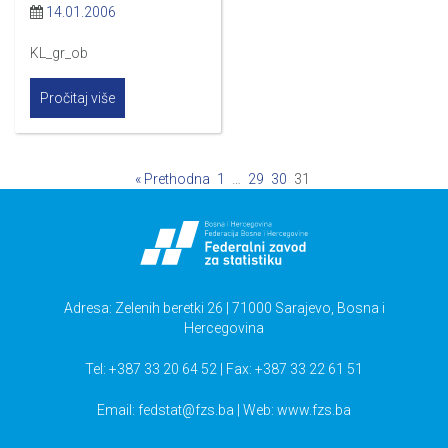
14.01.2006
KL_gr_ob
Pročitaj više
« Prethodna
1
…
29
30
31
Adresa: Zelenih beretki 26 | 71000 Sarajevo, Bosna i
Hercegovina
Tel: +387 33 20 64 52 | Fax: +387 33 22 61 51
Email:
fedstat@fzs.ba
| Web: www.fzs.ba