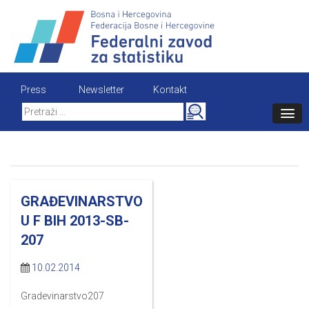
Skip
to
content
Press
Newsletter
Kontakt
Search
for:
GRAĐEVINARSTVO
U F BIH 2013-SB-
207
10.02.2014
Gradevinarstvo207