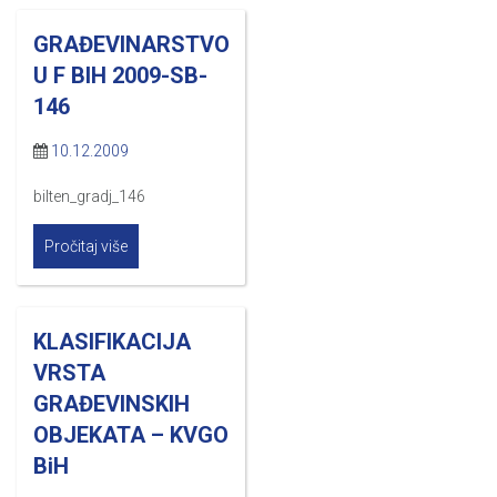
GRAĐEVINARSTVO
U F BIH 2009-SB-
146
10.12.2009
bilten_gradj_146
Pročitaj više
KLASIFIKACIJA
VRSTA
GRAĐEVINSKIH
OBJEKATA – KVGO
BiH