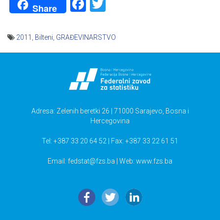
Facebook
Twitter
Share
2011
,
Bilteni
,
GRAĐEVINARSTVO
Navigacija
članaka
Adresa: Zelenih beretki 26 | 71000 Sarajevo, Bosna i
Hercegovina
Tel: +387 33 20 64 52 | Fax: +387 33 22 61 51
Email:
fedstat@fzs.ba
| Web: www.fzs.ba