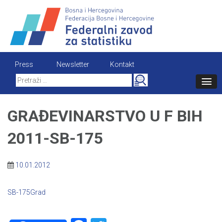
Skip
to
content
Press
Newsletter
Kontakt
Search
for:
GRAĐEVINARSTVO U F BIH
2011-SB-175
10.01.2012
SB-175Grad