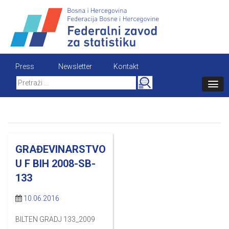
Skip
to
content
Press
Newsletter
Kontakt
Search
for:
GRAĐEVINARSTVO
U F BIH 2008-SB-
133
10.06.2016
BILTEN GRADJ 133_2009