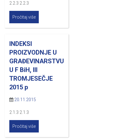
2.2.3 2.2.3
Pročitaj više
INDEKSI
PROIZVODNJE U
GRAĐEVINARSTVU
U F BiH, III
TROMJESEČJE
2015 p
20.11.2015
2.1.3 2.1.3
Pročitaj više