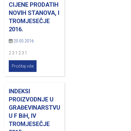
CIJENE PRODATIH
NOVIH STANOVA, I
TROMJESEČJE
2016.
20.05.2016
2.3.1 2.3.1
Pročitaj više
INDEKSI
PROIZVODNJE U
GRAĐEVINARSTVU
U F BiH, IV
TROMJESEČJE