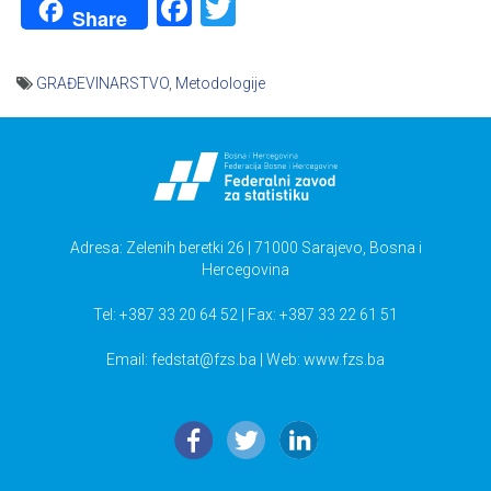
Facebook
Twitter
Share
GRAĐEVINARSTVO
,
Metodologije
Navigacija
članaka
Adresa: Zelenih beretki 26 | 71000 Sarajevo, Bosna i
Hercegovina
Tel: +387 33 20 64 52 | Fax: +387 33 22 61 51
Email:
fedstat@fzs.ba
| Web: www.fzs.ba