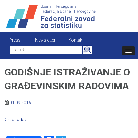
Skip
to
content
Press
Newsletter
Kontakt
Search
for:
GODIŠNJE ISTRAŽIVANJE O
GRAĐEVINSKIM RADOVIMA
01.09.2016
Grad-radovi